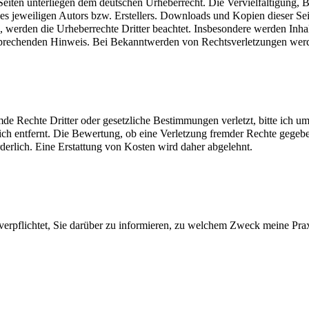
n Seiten unterliegen dem deutschen Urheberrecht. Die Vervielfältigung,
 jeweiligen Autors bzw. Erstellers. Downloads und Kopien dieser Seite
n, werden die Urheberrechte Dritter beachtet. Insbesondere werden Inhal
sprechenden Hinweis. Bei Bekanntwerden von Rechtsverletzungen werde
emde Rechte Dritter oder gesetzliche Bestimmungen verletzt, bitte ich 
h entfernt. Die Bewertung, ob eine Verletzung fremder Rechte gegeben i
orderlich. Eine Erstattung von Kosten wird daher abgelehnt.
lichtet, Sie darüber zu informieren, zu welchem Zweck meine Praxis D