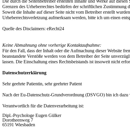
Die durch die Seitenbetreiber erstellten Inhalte und Werke auf diese
Grenzen des Urheberrechtes bedürfen der schriftlichen Zustimmung des
Soweit die Inhalte auf dieser Seite nicht vom Betreiber erstellt wurde
Urheberrechtsverletzung aufmerksam werden, bitte ich um einen ent
Quelle des Disclaimers: eRecht24
Keine Abmahnung ohne vorherige Kontaktaufnahme:
Für den Fall, dass der Inhalt oder die Aufmachung dieser Website fr
beanstandete Verstöße werden von dem Betreiber der Seite unverzüglic
lassen. Die Einschaltung eines Rechtsbeistands ist insoweit nicht erf
Datenschutzerklärung
Sehr geehrte Patientin, sehr geehrter Patient
Nach der Eu-Datenschutz-Grundverordnung (DSVGO) bin ich dazu verpf
Verantwortlich für die Datenverarbeitung ist:
Dipl.-Psychologe Eugen Gülker
Dorotheenweg 7
65191 Wiesbaden