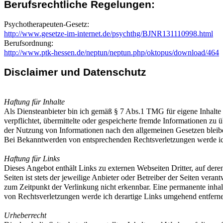
Berufsrechtliche Regelungen:
Psychotherapeuten-Gesetz:
http://www.gesetze-im-internet.de/psychthg/BJNR131110998.html
Berufsordnung:
http://www.ptk-hessen.de/neptun/neptun.php/oktopus/download/464
Disclaimer und Datenschutz
Haftung für Inhalte
Als Diensteanbieter bin ich gemäß § 7 Abs.1 TMG für eigene Inhalte 
verpflichtet, übermittelte oder gespeicherte fremde Informationen z
der Nutzung von Informationen nach den allgemeinen Gesetzen bleiben
Bei Bekanntwerden von entsprechenden Rechtsverletzungen werde ich
Haftung für Links
Dieses Angebot enthält Links zu externen Webseiten Dritter, auf dere
Seiten ist stets der jeweilige Anbieter oder Betreiber der Seiten ver
zum Zeitpunkt der Verlinkung nicht erkennbar. Eine permanente inhal
von Rechtsverletzungen werde ich derartige Links umgehend entfern
Urheberrecht